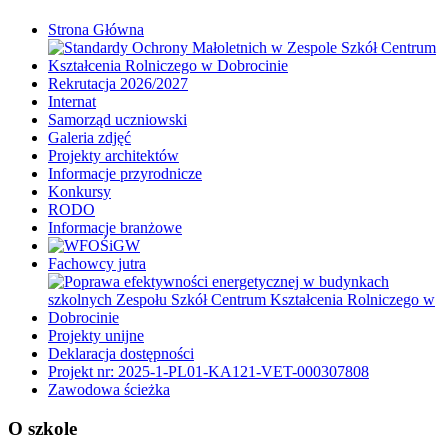
Strona Główna
Rekrutacja 2026/2027
Internat
Samorząd uczniowski
Galeria zdjęć
Projekty architektów
Informacje przyrodnicze
Konkursy
RODO
Informacje branżowe
Fachowcy jutra
Projekty unijne
Deklaracja dostępności
Projekt nr: 2025-1-PL01-KA121-VET-000307808
Zawodowa ścieżka
O szkole