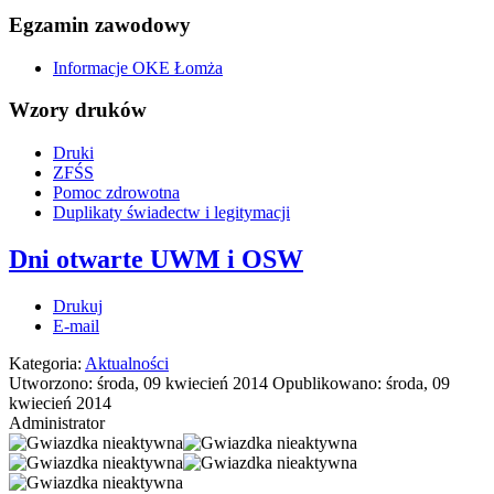
Egzamin zawodowy
Informacje OKE Łomża
Wzory druków
Druki
ZFŚS
Pomoc zdrowotna
Duplikaty świadectw i legitymacji
Dni otwarte UWM i OSW
Drukuj
E-mail
Kategoria:
Aktualności
Utworzono: środa, 09 kwiecień 2014
Opublikowano: środa, 09
kwiecień 2014
Administrator