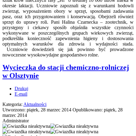
sztuk krów mlecznych rasy „Hf” o średniej 10 000 litrów mleka w
okresie laktacji. Uczniowie zapoznali się z warunkami hodowli
zwierząt, wyposażeniem obory w sprzęt, sposobami zadawania
pasz, oraz ich przygotowaniem i konserwacją. Obejrzeli również
sprzęt do uprawy roli. Pani Halina Czarnecka – zootechnik, w
przystępny i ciekawy sposób objaśniła wszystkie czynności
wykonywane w poszczególnych grupach wiekowych zwierząt,
podkreśliła konieczność zapewnienia higieny i dostosowania
optymalnych warunków dla zdrowia i wydajności stada.
Uczniowie dowiedzieli się jak powinno być prowadzone
nowoczesne wysokowydajne gospodarstwo rolne.
Wycieczka do stacji chemiczno-rolniczej
w Olsztynie
Drukuj
E-mail
Kategoria:
Aktualności
Utworzono: piątek, 28 marzec 2014
Opublikowano: piątek, 28
marzec 2014
Administrator