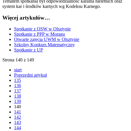
Tematem spotkania był odpowiedzialność karalna nieletnich oraz
system kar i środków karnych wg Kodeksu Karnego.
Więcej artykułów…
Spotkanie z OSW w Olsztynie
Spotkanie z PPP w Morągu
Otwarte zajęcia UWM w Olsztynie
Szkolny Konkurs Matematyczny
Spotkanie z UP
Strona 140 z 149
start
Poprzedni artykuł
135
136
137
138
139
140
141
142
143
144