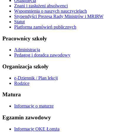
Osiągnięcia
Znani i zasłużeni absolwenci
Wspomnienia o naszych nauczycielach
Stypendyści Prezesa Rady Ministrów i MRIRW
Statut
Platforma zamówień publicznych
Pracownicy szkoły
Administracja
Pedagog i doradca zawodowy
Organizacja szkoły
e-Dziennik / Plan lekcji
Rodzice
Matura
Informacje o maturze
Egzamin zawodowy
Informacje OKE Łomża