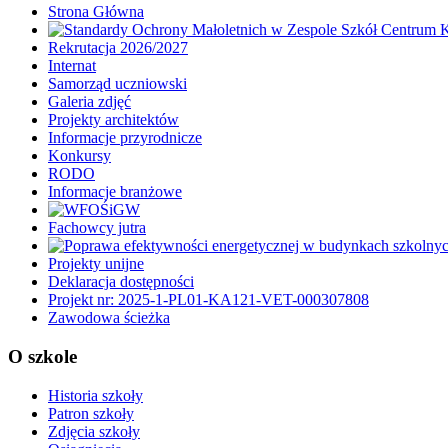
Strona Główna
Rekrutacja 2026/2027
Internat
Samorząd uczniowski
Galeria zdjęć
Projekty architektów
Informacje przyrodnicze
Konkursy
RODO
Informacje branżowe
Fachowcy jutra
Projekty unijne
Deklaracja dostępności
Projekt nr: 2025-1-PL01-KA121-VET-000307808
Zawodowa ścieżka
O szkole
Historia szkoły
Patron szkoły
Zdjęcia szkoły