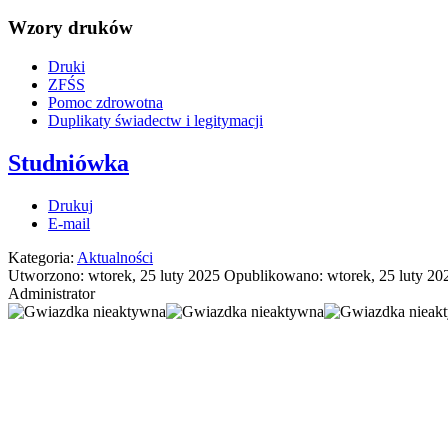
Wzory druków
Druki
ZFŚS
Pomoc zdrowotna
Duplikaty świadectw i legitymacji
Studniówka
Drukuj
E-mail
Kategoria:
Aktualności
Utworzono: wtorek, 25 luty 2025
Opublikowano: wtorek, 25 luty 20
Administrator