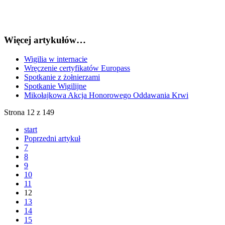
Więcej artykułów…
Wigilia w internacie
Wręczenie certyfikatów Europass
Spotkanie z żołnierzami
Spotkanie Wigilijne
Mikołajkowa Akcja Honorowego Oddawania Krwi
Strona 12 z 149
start
Poprzedni artykuł
7
8
9
10
11
12
13
14
15