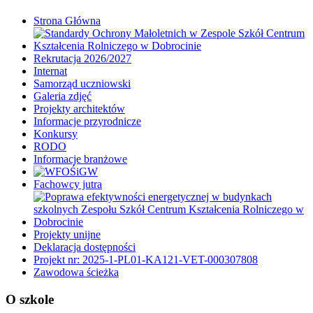
Strona Główna
Rekrutacja 2026/2027
Internat
Samorząd uczniowski
Galeria zdjęć
Projekty architektów
Informacje przyrodnicze
Konkursy
RODO
Informacje branżowe
Fachowcy jutra
Projekty unijne
Deklaracja dostępności
Projekt nr: 2025-1-PL01-KA121-VET-000307808
Zawodowa ścieżka
O szkole