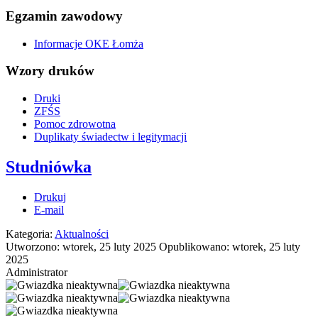
Egzamin zawodowy
Informacje OKE Łomża
Wzory druków
Druki
ZFŚS
Pomoc zdrowotna
Duplikaty świadectw i legitymacji
Studniówka
Drukuj
E-mail
Kategoria:
Aktualności
Utworzono: wtorek, 25 luty 2025
Opublikowano: wtorek, 25 luty
2025
Administrator