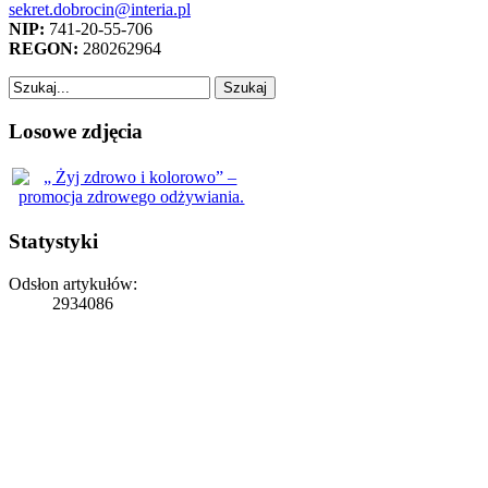
sekret.dobrocin@interia.pl
NIP:
741-20-55-706
REGON:
280262964
Losowe zdjęcia
Statystyki
Odsłon artykułów:
2934086