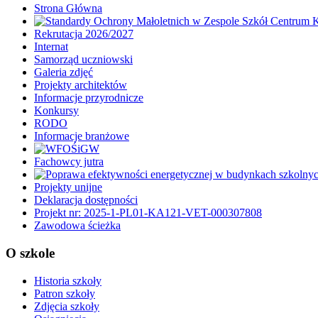
Strona Główna
Rekrutacja 2026/2027
Internat
Samorząd uczniowski
Galeria zdjęć
Projekty architektów
Informacje przyrodnicze
Konkursy
RODO
Informacje branżowe
Fachowcy jutra
Projekty unijne
Deklaracja dostępności
Projekt nr: 2025-1-PL01-KA121-VET-000307808
Zawodowa ścieżka
O szkole
Historia szkoły
Patron szkoły
Zdjęcia szkoły