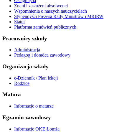
Osiągnięcia
Znani i zasłużeni absolwenci
Wspomnienia o naszych nauczycielach
Stypendyści Prezesa Rady Ministrów i MRIRW
Statut
Platforma zamówień publicznych
Pracownicy szkoły
Administracja
Pedagog i doradca zawodowy
Organizacja szkoły
e-Dziennik / Plan lekcji
Rodzice
Matura
Informacje o maturze
Egzamin zawodowy
Informacje OKE Łomża