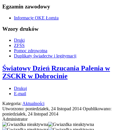
Egzamin zawodowy
Informacje OKE Łomża
Wzory druków
Druki
ZFŚS
Pomoc zdrowotna
Duplikaty świadectw i legitymacji
Światowy Dzień Rzucania Palenia w
ZSCKR w Dobrocinie
Drukuj
E-mail
Kategoria:
Aktualności
Utworzono: poniedziałek, 24 listopad 2014
Opublikowano:
poniedziałek, 24 listopad 2014
Administrator