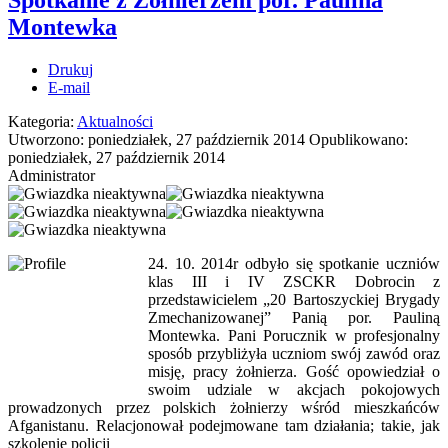
Spotkanie z Żołnierzem por. Paulina
Montewka
Drukuj
E-mail
Kategoria:
Aktualności
Utworzono: poniedziałek, 27 październik 2014
Opublikowano:
poniedziałek, 27 październik 2014
Administrator
24. 10. 2014r odbyło się spotkanie uczniów
klas III i IV ZSCKR Dobrocin z
przedstawicielem „20 Bartoszyckiej Brygady
Zmechanizowanej” Panią por. Pauliną
Montewka. Pani Porucznik w profesjonalny
sposób przybliżyła uczniom swój zawód oraz
misję, pracy żołnierza. Gość opowiedział o
swoim udziale w akcjach pokojowych
prowadzonych przez polskich żołnierzy wśród mieszkańców
Afganistanu. Relacjonował podejmowane tam działania; takie, jak
szkolenie policji