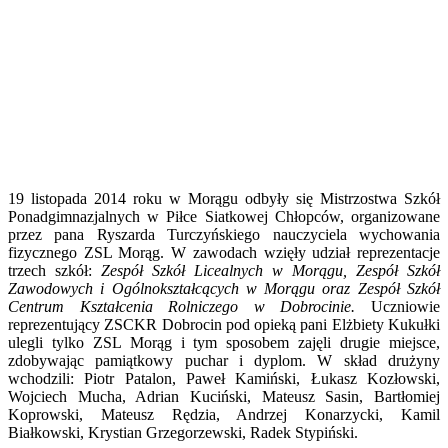
19 listopada 2014 roku w Morągu odbyły się Mistrzostwa Szkół
Ponadgimnazjalnych w Piłce Siatkowej Chłopców, organizowane
przez pana Ryszarda Turczyńskiego nauczyciela wychowania
fizycznego ZSL Morąg. W zawodach wzięły udział reprezentacje
trzech szkół:
Zespół Szkół Licealnych w Morągu, Zespół Szkół
Zawodowych i Ogólnokształcących w Morągu oraz Zespół Szkół
Centrum Kształcenia Rolniczego w Dobrocinie.
Uczniowie
reprezentujący ZSCKR Dobrocin pod opieką pani Elżbiety Kukułki
ulegli tylko ZSL Morąg i tym sposobem zajęli drugie miejsce,
zdobywając pamiątkowy puchar i dyplom. W skład drużyny
wchodzili: Piotr Patalon, Paweł Kamiński, Łukasz Kozłowski,
Wojciech Mucha, Adrian Kuciński, Mateusz Sasin, Bartłomiej
Koprowski, Mateusz Rędzia, Andrzej Konarzycki, Kamil
Białkowski, Krystian Grzegorzewski, Radek Stypiński.