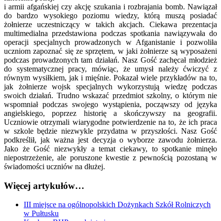
i armii afgańskiej czy akcję szukania i rozbrajania bomb. Nawiązał
do bardzo wysokiego poziomu wiedzy, którą muszą posiadać
żołnierze uczestniczący w takich akcjach. Ciekawa prezentacja
multimedialna przedstawiona podczas spotkania nawiązywała do
operacji specjalnych prowadzonych w Afganistanie i pozwoliła
uczniom zapoznać się ze sprzętem, w jaki żołnierze są wyposażeni
podczas prowadzonych tam działań. Nasz Gość zachęcał młodzież
do systematycznej pracy, mówiąc, że umysł należy ćwiczyć z
równym wysiłkiem, jak i mięśnie. Pokazał wiele przykładów na to,
jak żołnierze wojsk specjalnych wykorzystują wiedzę podczas
swoich działań. Trudno wskazać przedmiot szkolny, o którym nie
wspomniał podczas swojego wystąpienia, począwszy od języka
angielskiego, poprzez historię a skończywszy na geografii.
Uczniowie otrzymali wiarygodne potwierdzenie na to, że ich praca
w szkole będzie niezwykle przydatna w przyszłości. Nasz Gość
podkreślił, jak ważna jest decyzja o wyborze zawodu żołnierza.
Jako że Gość niezwykły a temat ciekawy, to spotkanie minęło
niepostrzeżenie, ale poruszone kwestie z pewnością pozostaną w
świadomości uczniów na dłużej.
Więcej artykułów…
III miejsce na ogólnopolskich Dożynkach Szkół Rolniczych
w Pułtusku