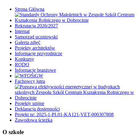
Strona Główna
Rekrutacja 2026/2027
Internat
Samorząd uczniowski
Galeria zdjęć
Projekty architektów
Informacje przyrodnicze
Konkursy
RODO
Informacje branżowe
Fachowcy jutra
Projekty unijne
Deklaracja dostępności
Projekt nr: 2025-1-PL01-KA121-VET-000307808
Zawodowa ścieżka
O szkole