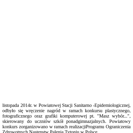
listopada 2014r. w Powiatowej Stacji Sanitarno -Epidemiologicznej,
odbyło się wręczenie nagród w ramach konkursu plastycznego,
fotograficznego oraz grafiki komputerowej pt. "Masz wybór...",
skierowany do uczniów szkół ponadgimnazjalnych. Powiatowy
konkurs zorganizowano w ramach realizacjiProgramu Ograniczenia
Zdrowotnych Następstw Palenia Tytoniu w Polsce.