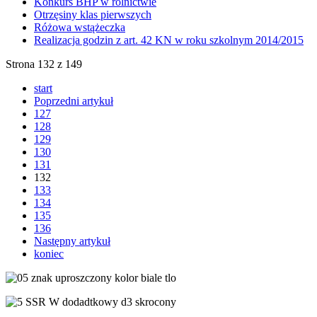
Konkurs BHP w rolnictwie
Otrzęsiny klas pierwszych
Różowa wstążeczka
Realizacja godzin z art. 42 KN w roku szkolnym 2014/2015
Strona 132 z 149
start
Poprzedni artykuł
127
128
129
130
131
132
133
134
135
136
Następny artykuł
koniec