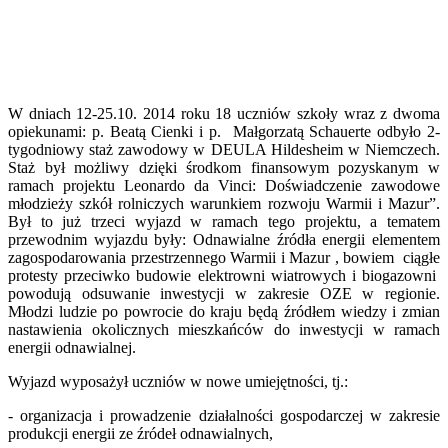
W dniach 12-25.10. 2014 roku 18 uczniów szkoły wraz z dwoma
opiekunami: p. Beatą Cienki i p. Małgorzatą Schauerte odbyło 2-
tygodniowy staż zawodowy w DEULA Hildesheim w Niemczech.
Staż był możliwy dzięki środkom finansowym pozyskanym w
ramach projektu Leonardo da Vinci: Doświadczenie zawodowe
młodzieży szkół rolniczych warunkiem rozwoju Warmii i Mazur”.
Był to już trzeci wyjazd w ramach tego projektu, a tematem
przewodnim wyjazdu były: Odnawialne źródła energii elementem
zagospodarowania przestrzennego Warmii i Mazur , bowiem ciągłe
protesty przeciwko budowie elektrowni wiatrowych i biogazowni
powodują odsuwanie inwestycji w zakresie OZE w regionie.
Młodzi ludzie po powrocie do kraju będą źródłem wiedzy i zmian
nastawienia okolicznych mieszkańców do inwestycji w ramach
energii odnawialnej.
Wyjazd wyposażył uczniów w nowe umiejętności, tj.:
- organizacja i prowadzenie działalności gospodarczej w zakresie
produkcji energii ze źródeł odnawialnych,