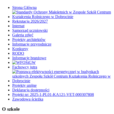
Strona Główna
Rekrutacja 2026/2027
Internat
Samorząd uczniowski
Galeria zdjęć
Projekty architektów
Informacje przyrodnicze
Konkursy
RODO
Informacje branżowe
Fachowcy jutra
Projekty unijne
Deklaracja dostępności
Projekt nr: 2025-1-PL01-KA121-VET-000307808
Zawodowa ścieżka
O szkole