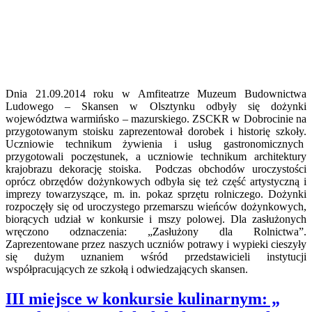
Dnia 21.09.2014 roku w Amfiteatrze Muzeum Budownictwa
Ludowego – Skansen w Olsztynku odbyły się dożynki
województwa warmińsko – mazurskiego. ZSCKR w Dobrocinie na
przygotowanym stoisku zaprezentował dorobek i historię szkoły.
Uczniowie technikum żywienia i usług gastronomicznych
przygotowali poczęstunek, a uczniowie technikum architektury
krajobrazu dekorację stoiska. Podczas obchodów uroczystości
oprócz obrzędów dożynkowych odbyła się też część artystyczną i
imprezy towarzyszące, m. in. pokaz sprzętu rolniczego. Dożynki
rozpoczęły się od uroczystego przemarszu wieńców dożynkowych,
biorących udział w konkursie i mszy polowej. Dla zasłużonych
wręczono odznaczenia: „Zasłużony dla Rolnictwa”.
Zaprezentowane przez naszych uczniów potrawy i wypieki cieszyły
się dużym uznaniem wśród przedstawicieli instytucji
współpracujących ze szkołą i odwiedzających skansen.
III miejsce w konkursie kulinarnym: „