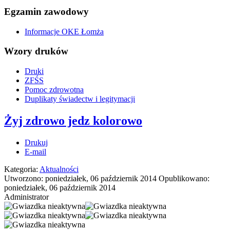
Egzamin zawodowy
Informacje OKE Łomża
Wzory druków
Druki
ZFŚS
Pomoc zdrowotna
Duplikaty świadectw i legitymacji
Żyj zdrowo jedz kolorowo
Drukuj
E-mail
Kategoria:
Aktualności
Utworzono: poniedziałek, 06 październik 2014
Opublikowano:
poniedziałek, 06 październik 2014
Administrator