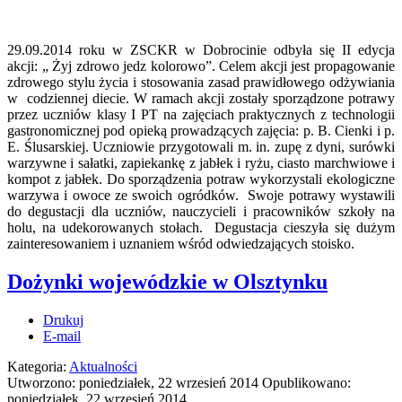
29.09.2014 roku w ZSCKR w Dobrocinie odbyła się II edycja
akcji: „ Żyj zdrowo jedz kolorowo”. Celem akcji jest propagowanie
zdrowego stylu życia i stosowania zasad prawidłowego odżywiania
w codziennej diecie. W ramach akcji zostały sporządzone potrawy
przez uczniów klasy I PT na zajęciach praktycznych z technologii
gastronomicznej pod opieką prowadzących zajęcia: p. B. Cienki i p.
E. Ślusarskiej. Uczniowie przygotowali m. in. zupę z dyni, surówki
warzywne i sałatki, zapiekankę z jabłek i ryżu, ciasto marchwiowe i
kompot z jabłek. Do sporządzenia potraw wykorzystali ekologiczne
warzywa i owoce ze swoich ogródków. Swoje potrawy wystawili
do degustacji dla uczniów, nauczycieli i pracowników szkoły na
holu, na udekorowanych stołach. Degustacja cieszyła się dużym
zainteresowaniem i uznaniem wśród odwiedzających stoisko.
Dożynki wojewódzkie w Olsztynku
Drukuj
E-mail
Kategoria:
Aktualności
Utworzono: poniedziałek, 22 wrzesień 2014
Opublikowano:
poniedziałek, 22 wrzesień 2014