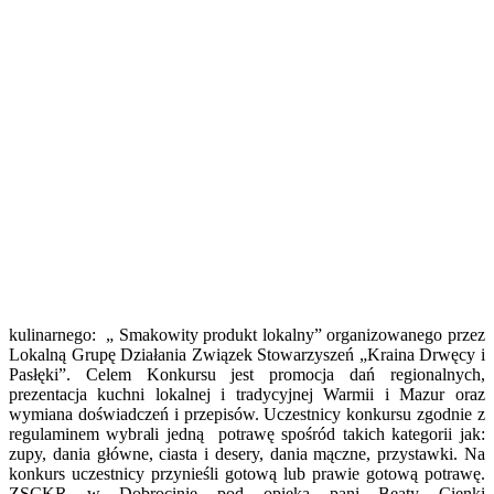
kulinarnego: „ Smakowity produkt lokalny” organizowanego przez
Lokalną Grupę Działania Związek Stowarzyszeń „Kraina Drwęcy i
Pasłęki”. Celem Konkursu jest promocja dań regionalnych,
prezentacja kuchni lokalnej i tradycyjnej Warmii i Mazur oraz
wymiana doświadczeń i przepisów. Uczestnicy konkursu zgodnie z
regulaminem wybrali jedną potrawę spośród takich kategorii jak:
zupy, dania główne, ciasta i desery, dania mączne, przystawki. Na
konkurs uczestnicy przynieśli gotową lub prawie gotową potrawę.
ZSCKR w Dobrocinie pod opieką pani Beaty Cienki