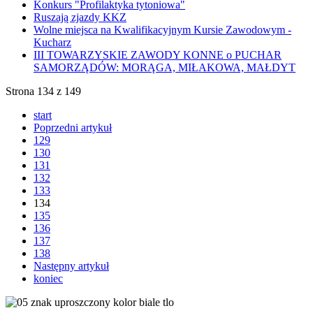
Konkurs "Profilaktyka tytoniowa"
Ruszają zjazdy KKZ
Wolne miejsca na Kwalifikacyjnym Kursie Zawodowym -
Kucharz
III TOWARZYSKIE ZAWODY KONNE o PUCHAR
SAMORZĄDÓW: MORĄGA, MIŁAKOWA, MAŁDYT
Strona 134 z 149
start
Poprzedni artykuł
129
130
131
132
133
134
135
136
137
138
Następny artykuł
koniec