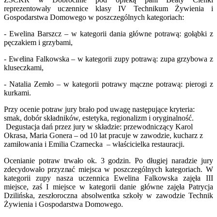
reprezentowały uczennice klasy IV Technikum Żywienia i
Gospodarstwa Domowego w poszczególnych kategoriach:
- Ewelina Barszcz – w kategorii dania główne potrawą: gołąbki z
pęczakiem i grzybami,
- Ewelina Falkowska – w kategorii zupy potrawą: zupa grzybowa z
kluseczkami,
- Natalia Zemło – w kategorii potrawy mączne potrawą: pierogi z
kurkami.
Przy ocenie potraw jury brało pod uwagę następujące kryteria:
smak, dobór składników, estetyka, regionalizm i oryginalność.
Degustacja dań przez jury w składzie: przewodniczący Karol
Okrasa, Maria Gonera – od 10 lat pracuje w zawodzie, kucharz z
zamiłowania i Emilia Czarnecka – właścicielka restauracji.
Ocenianie potraw trwało ok. 3 godzin. Po długiej naradzie jury
zdecydowało przyznać miejsca w poszczególnych kategoriach. W
kategorii zupy nasza uczennica Ewelina Falkowska zajęła III
miejsce, zaś I miejsce w kategorii danie główne zajęła Patrycja
Dzilińska, zeszłoroczna absolwentka szkoły w zawodzie Technik
Żywienia i Gospodarstwa Domowego.