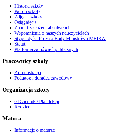
Historia szkoły
Patron szkoły
Zdjęcia szkoły
Osiągnięcia
Znani i zasłużeni absolwenci
Wspomnienia o naszych nauczycielach
Stypendyści Prezesa Rady Ministrów i MRIRW
Statut
Platforma zamówień publicznych
Pracownicy szkoły
Administracja
Pedagog i doradca zawodowy
Organizacja szkoły
e-Dziennik / Plan lekcji
Rodzice
Matura
Informacje o maturze