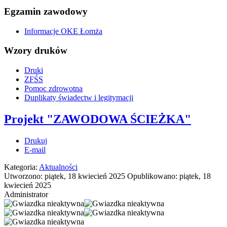
Egzamin zawodowy
Informacje OKE Łomża
Wzory druków
Druki
ZFŚS
Pomoc zdrowotna
Duplikaty świadectw i legitymacji
Projekt "ZAWODOWA ŚCIEŻKA"
Drukuj
E-mail
Kategoria:
Aktualności
Utworzono: piątek, 18 kwiecień 2025
Opublikowano: piątek, 18
kwiecień 2025
Administrator