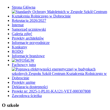
Strona Główna
Rekrutacja 2026/2027
Internat
Samorząd uczniowski
Galeria zdjęć
Projekty architektów
Informacje przyrodnicze
Konkursy
RODO
Informacje branżowe
Fachowcy jutra
Projekty unijne
Deklaracja dostępności
Projekt nr: 2025-1-PL01-KA121-VET-000307808
Zawodowa ścieżka
O szkole