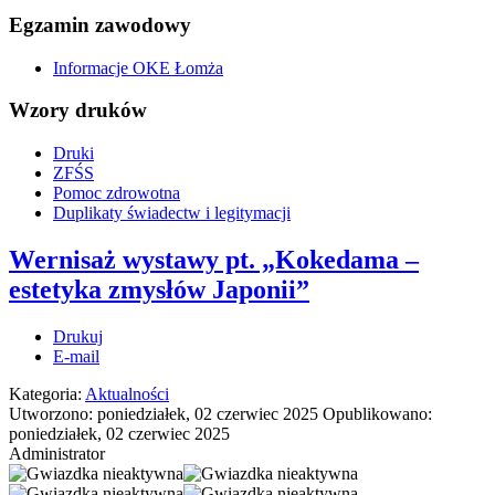
Egzamin zawodowy
Informacje OKE Łomża
Wzory druków
Druki
ZFŚS
Pomoc zdrowotna
Duplikaty świadectw i legitymacji
Wernisaż wystawy pt. „Kokedama –
estetyka zmysłów Japonii”
Drukuj
E-mail
Kategoria:
Aktualności
Utworzono: poniedziałek, 02 czerwiec 2025
Opublikowano:
poniedziałek, 02 czerwiec 2025
Administrator