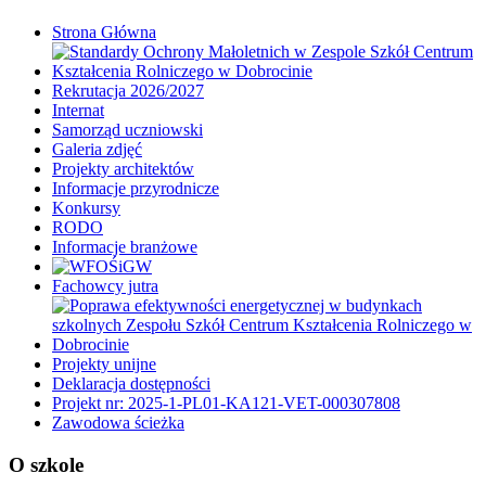
Strona Główna
Rekrutacja 2026/2027
Internat
Samorząd uczniowski
Galeria zdjęć
Projekty architektów
Informacje przyrodnicze
Konkursy
RODO
Informacje branżowe
Fachowcy jutra
Projekty unijne
Deklaracja dostępności
Projekt nr: 2025-1-PL01-KA121-VET-000307808
Zawodowa ścieżka
O szkole