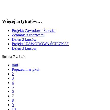
Więcej artykułów…
Projekt: Zawodowa Ścieżka
Zebranie z rodzicami
Dzień 2 kursów
Projekt "ZAWODOWA ŚCIEŻKA"
Dzień 3 kursów
Strona 7 z 149
start
Poprzedni artykuł
2
3
4
5
6
7
8
9
10