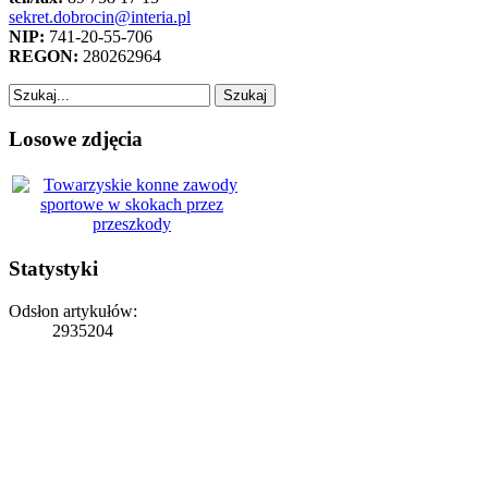
sekret.dobrocin@interia.pl
NIP:
741-20-55-706
REGON:
280262964
Losowe zdjęcia
Statystyki
Odsłon artykułów:
2935204