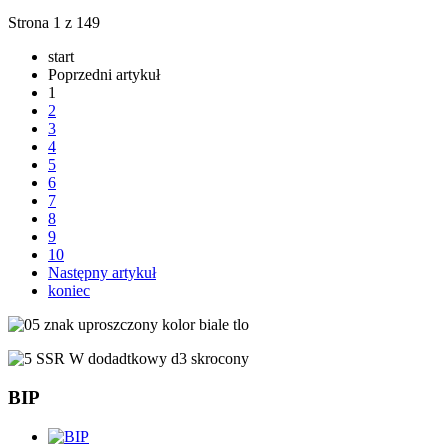
Strona 1 z 149
start
Poprzedni artykuł
1
2
3
4
5
6
7
8
9
10
Następny artykuł
koniec
BIP