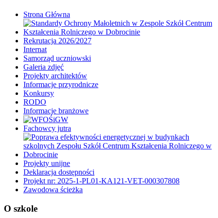
Strona Główna
Rekrutacja 2026/2027
Internat
Samorząd uczniowski
Galeria zdjęć
Projekty architektów
Informacje przyrodnicze
Konkursy
RODO
Informacje branżowe
Fachowcy jutra
Projekty unijne
Deklaracja dostępności
Projekt nr: 2025-1-PL01-KA121-VET-000307808
Zawodowa ścieżka
O szkole