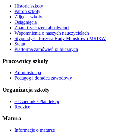
Historia szkoły
Patron szkoły
Zdjęcia szkoły
Osiągnięcia
Znani i zasłużeni absolwenci
Wspomnienia o naszych nauczycielach
Stypendyści Prezesa Rady Ministrów i MRIRW
Statut
Platforma zamówień publicznych
Pracownicy szkoły
Administracja
Pedagog i doradca zawodowy
Organizacja szkoły
e-Dziennik / Plan lekcji
Rodzice
Matura
Informacje o maturze