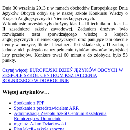
Dnia 30 września 2013 r. w ramach obchodów Europejskiego Dnia
Języków Obcych odbył się w naszej szkole Konkursu Wiedzy o
Krajach Anglojęzycznych i Niemieckojęzycznych.
W konkursie uczestniczyły drużyny klas I – III technikum i klas I –
II zasadniczej szkoły zawodowej. Zadaniem drużyny było
rozwiązanie testu sprawdzającego wiedzę o krajach
anglojęzycznych i niemieckojęzycznych oraz panujące tam obecnie
trendy w muzyce, filmie i literaturze. Test składał się z 11 zadań, a
jedno z nich polegało na uzupełnieniu tytułów utworów brytyjskiej
listy przebojów. Konkurs trwał 60 minut a do zdobycia było 53
punkty.
Czytaj więcej: EUROPEJSKI DZIEŃ JĘZYKÓW OBCYCH W
ZESPOLE SZKÓŁ CENTRUM KSZTAŁCENIA
ROLNICZEGO W DOBROCINIE
Więcej artykułów…
Spotkanie z PPP
Spotkanie z przedstawicielem ARR
Administracja Zespołu Szkół Centrum Kształcenia
Rolniczego w Dobrocinie
mgr inż. Adam Dziarkowski
Plan lekcji - szkoła zaoczna