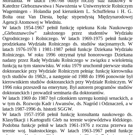
Mortlanda. W latach 1967/68 odbył roczny staż naukowy w
Katedrze Gleboznawstwa i Nawożenia w Uniwersytecie Rolniczym
Wagemingen - Holandia pod kierunkiem L. Schuffelena i H. G.
Bolta oraz Van Diesta, będąc stypendystą Międzynarodowej
Agencji Atomowej w Wiedniu.
W latach 1954-1967 pełnił funkcję opiekuna Koła Naukowego
„Gleboznawców" założonego przez studentów Wydziału
Ogrodniczego i Rolniczego. W latach 1969-1975 pełnił funkcje
prodziekana Wydziału Rolniczego ds. studiów stacjonarnych. W
latach 1976-1978 i 1981-1987 pełnił funkcje Dziekana Wydziału
Rolniczego. W roku 1996 otrzymał tytuł honorowego Dziekana
nadany przez Radę Wydziału Rolniczego w związku z wieloletnią
funkcją na tym stanowisku. W roku 1979 uruchomił pierwsze studia
doktoranckie przy Wydziale Rolniczym pełniąc funkcję kierownika
tych studiów do 1982r., a następnie od 1988 do 1996 ponownie był
kierownikiem studiów doktoranckich przy Wydziale Rolniczym. W
1996 roku przeszedł na emeryturę. Był autorem programów studiów
doktoranckich i prowadził seminaria dla doktorantów.
W latach 1969 do 1987 był członkiem szeregu komisji senackich, a
w tym ds. Rozwoju Kadr i Awansów, ds. Nagród i Odznaczeń, a w
latach 1987-1996 ds. historii SGGW.
W latach 1957-1958 pełnił funkcję konsultanta naukowego ds.
Klasyfikacji i Kartografii Gleb na terenie województwa łódzkiego.
Podobna funkcje pełnił w latach 1961-1976 z roczna przerwa na
terenie woj. białostockiego. W latach 1963-1967 pełnił funkcje