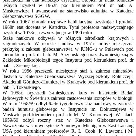
leśnych uzyskał w 1962r. pod kierunkiem Prof. dr hab. A.
Musierowicza i awansował na stanowisko adiunkta w Katedrze
Gleboznawstwa SGGW.
W roku 1967 obronił rozprawę habilitacyjna uzyskując l grudnia
1968r. etat docenta w Katedrze. Tytuł profesora nadzwyczajnego
uzyskał w 1978r., a zwyczajnego w 1990 roku.
Staże naukowe odbywał w różnych ośrodkach krajowych i
zagranicznych. W okresie studiów w 1951r. odbył miesięczną
praktykę z zakresu gleboznawstwa w lUNG-u w Puławach pod
kierunkiem prof. dr hab. M. Strzemskiego oraz dwumiesięczną w
Zakładzie Mikrobiologii tegoż Instytutu pod kierunkiem prof. dr
hab. J. Ziemięckiej.
W roku 1956 przeszedł miesięczny staż z zakresu minerałów
ilastych w Katedrze Gleboznawstwa Wyższej Szkoły Rolniczej i
Akademii Górniczo-Hutniczej w Krakowie pod kierunkiem prof. dr
hab. J. Tokarskiego.
W 1958r. przeszedł 3-miesięczny kurs w Instytucie Badań
Jądrowych w Świerku z zakresu zastosowania izotopów w biologii.
W roku 1958/59 odbył 6-cio tygodniowy staż naukowy w zakresie
badań humusu glebowego w Instytucie im. Dokuczajewa w
Moskwie pod kierunkiem prof. dr M. M. Kononowej. W latach
1959/60 odbył roczny staż w Katedrze Gleboznawstwa i
Nawożenia w Uniwersytecie Stanowym Michigan w East Lansing
USA pod kierunkiem profesorów R. L. Cook, K. Lawtona i M.