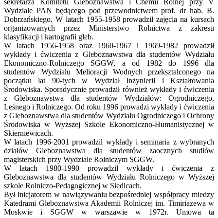
sekretarza Komitetu Gleboznawstwa i Chemii Rolnej przy V
Wydziale PAN będącego pod przewodnictwem prof. dr hab. B.
Dobrzańskiego. W latach 1955-1958 prowadził zajęcia na kursach
organizowanych przez Ministerstwo Rolnictwa z zakresu
klasyfikacji i kartografii gleb.
W latach 1956-1958 oraz 1960-1967 i 1969-1982 prowadził
wykłady i ćwiczenia z Gleboznawstwa dla studentów Wydziału
Ekonomiczno-Rolniczego SGGW, a od 1982 do 1996 dla
studentów Wydziału Melioracji Wodnych przekształconego na
początku lat 90-tych w Wydział Inżynierii i Kształtowania
Środowiska. Sporadycznie prowadził również wykłady i ćwiczenia
z Gleboznawstwa dla studentów Wydziałów: Ogrodniczego,
Leśnego i Rolniczego. Od roku 1996 prowadzi wykłady i ćwiczenia
z Gleboznawstwa dla studentów Wydziału Ogrodniczego i Ochrony
Środowiska w Wyższej Szkole Ekonomiczno-Humanistycznej w
Skierniewicach.
W latach 1996-2001 prowadził wykłady i seminaria z wybranych
działów Gleboznawstwa dla studentów zaocznych studiów
magisterskich przy Wydziale Rolniczym SGGW.
W latach 1980-1990 prowadził wykłady i ćwiczenia z
Gleboznawstwa dla studentów Wydziału Rolniczego w Wyższej
szkole Rolniczo-Pedagogicznej w Siedlcach.
Był inicjatorem w nawiązywaniu bezpośredniej współpracy miedzy
Katedrami Gleboznawstwa Akademii Rolniczej im. Timiriazewa w
Moskwie i SGGW w warszawie w 1972r. Umowa ta