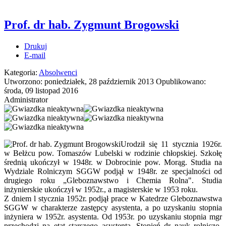
Prof. dr hab. Zygmunt Brogowski
Drukuj
E-mail
Kategoria:
Absolwenci
Utworzono: poniedziałek, 28 październik 2013
Opublikowano:
środa, 09 listopad 2016
Administrator
Urodził się 11 stycznia 1926r.
w Bełżcu pow. Tomaszów Lubelski w rodzinie chłopskiej. Szkołę
średnią ukończył w 1948r. w Dobrocinie pow. Morąg. Studia na
Wydziale Rolniczym SGGW podjął w 1948r. ze specjalności od
drugiego roku „Gleboznawstwo i Chemia Rolna". Studia
inżynierskie ukończył w 1952r., a magisterskie w 1953 roku.
Z dniem l stycznia 1952r. podjął prace w Katedrze Gleboznawstwa
SGGW w charakterze zastępcy asystenta, a po uzyskaniu stopnia
inżyniera w 1952r. asystenta. Od 1953r. po uzyskaniu stopnia mgr
przechodzi na etat starszego asystenta. Stopień dr nauk rolniczo-