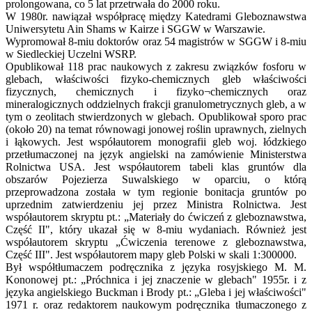
prolongowana, co 5 lat przetrwała do 2000 roku.
W 1980r. nawiązał współpracę między Katedrami Gleboznawstwa
Uniwersytetu Ain Shams w Kairze i SGGW w Warszawie.
Wypromował 8-miu doktorów oraz 54 magistrów w SGGW i 8-miu
w Siedleckiej Uczelni WSRP.
Opublikował 118 prac naukowych z zakresu związków fosforu w
glebach, właściwości fizyko-chemicznych gleb właściwości
fizycznych, chemicznych i fizyko¬chemicznych oraz
mineralogicznych oddzielnych frakcji granulometrycznych gleb, a w
tym o zeolitach stwierdzonych w glebach. Opublikował sporo prac
(około 20) na temat równowagi jonowej roślin uprawnych, zielnych
i łąkowych. Jest współautorem monografii gleb woj. łódzkiego
przetłumaczonej na język angielski na zamówienie Ministerstwa
Rolnictwa USA. Jest współautorem tabeli klas gruntów dla
obszarów Pojezierza Suwalskiego w oparciu, o którą
przeprowadzona została w tym regionie bonitacja gruntów po
uprzednim zatwierdzeniu jej przez Ministra Rolnictwa. Jest
współautorem skryptu pt.: „Materiały do ćwiczeń z gleboznawstwa,
Część II", który ukazał się w 8-miu wydaniach. Również jest
współautorem skryptu „Ćwiczenia terenowe z gleboznawstwa,
Część III". Jest współautorem mapy gleb Polski w skali 1:300000.
Był współtłumaczem podręcznika z języka rosyjskiego M. M.
Kononowej pt.: „Próchnica i jej znaczenie w glebach" 1955r. i z
języka angielskiego Buckman i Brody pt.: „Gleba i jej właściwości"
1971 r. oraz redaktorem naukowym podręcznika tłumaczonego z