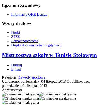
Egzamin zawodowy
Informacje OKE Łomża
Wzory druków
Druki
ZFŚS
Pomoc zdrowotna
Duplikaty świadectw i legitymacji
Mistrzostwa szkoły w Tenisie Stołowym
Drukuj
E-mail
Kategoria:
Zawody sportowe
Utworzono: poniedziałek, 04 listopad 2013
Opublikowano:
poniedziałek, 04 listopad 2013
Administrator