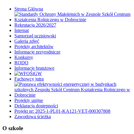
Strona Główna
Rekrutacja 2026/2027
Internat
Samorząd uczniowski
Galeria zdjęć
Projekty architektów
Informacje przyrodnicze
Konkursy
RODO
Informacje branżowe
Fachowcy jutra
Projekty unijne
Deklaracja dostępności
Projekt nr: 2025-1-PL01-KA121-VET-000307808
Zawodowa ścieżka
O szkole