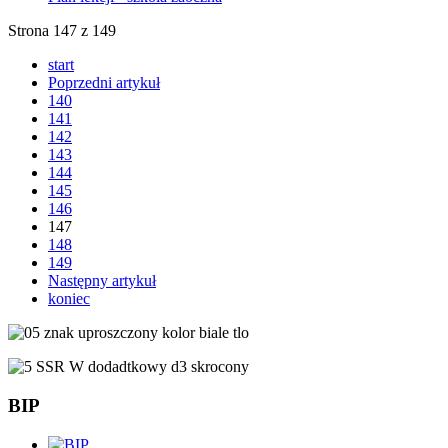
Strona 147 z 149
start
Poprzedni artykuł
140
141
142
143
144
145
146
147
148
149
Następny artykuł
koniec
BIP