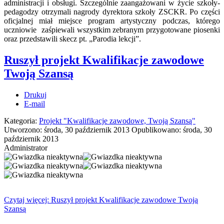
administracji i obsługi. Szczególnie zaangażowani w życie szkoły-
pedagodzy otrzymali nagrody dyrektora szkoły ZSCKR. Po części
oficjalnej miał miejsce program artystyczny podczas, którego
uczniowie zaśpiewali wszystkim zebranym przygotowane piosenki
oraz przedstawili skecz pt. „Parodia lekcji”.
Ruszył projekt Kwalifikacje zawodowe
Twoją Szansą
Drukuj
E-mail
Kategoria:
Projekt "Kwalifikacje zawodowe, Twoją Szansą"
Utworzono: środa, 30 październik 2013
Opublikowano: środa, 30
październik 2013
Administrator
Czytaj więcej: Ruszył projekt Kwalifikacje zawodowe Twoją
Szansą