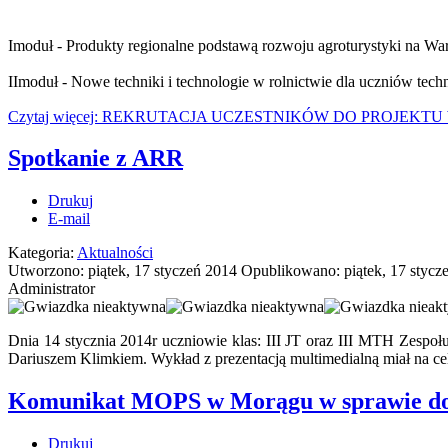
I
moduł - Produkty regionalne podstawą rozwoju agroturystyki na Wa
II
moduł - Nowe techniki i technologie w rolnictwie dla uczniów
tech
Czytaj więcej: REKRUTACJA UCZESTNIKÓW DO PROJE
Spotkanie z ARR
Drukuj
E-mail
Kategoria:
Aktualności
Utworzono: piątek, 17 styczeń 2014
Opublikowano: piątek, 17 stycz
Administrator
Dnia 14 stycznia 2014r uczniowie klas: III JT oraz III MTH Zespo
Dariuszem Klimkiem. Wykład z prezentacją multimedialną miał na cel
Komunikat MOPS w Morągu w sprawie do
Drukuj