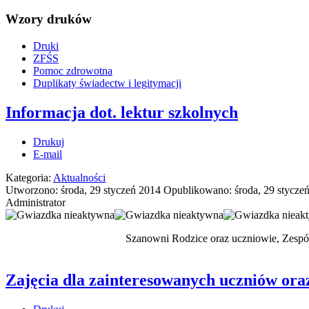
Wzory druków
Druki
ZFŚS
Pomoc zdrowotna
Duplikaty świadectw i legitymacji
Informacja dot. lektur szkolnych
Drukuj
E-mail
Kategoria:
Aktualności
Utworzono: środa, 29 styczeń 2014
Opublikowano: środa, 29 stycze
Administrator
Szanowni Rodzice oraz uczniowie, Zespół
Zajęcia dla zainteresowanych uczniów ora