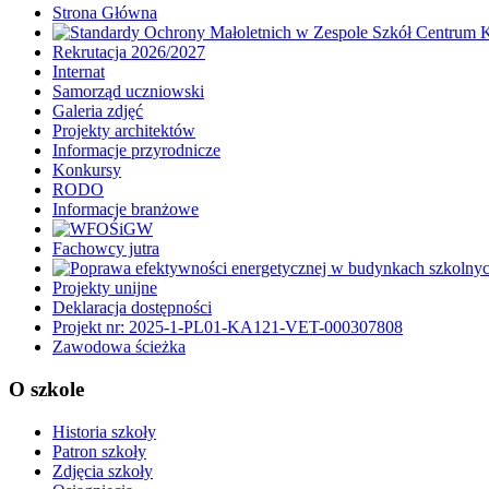
Strona Główna
Rekrutacja 2026/2027
Internat
Samorząd uczniowski
Galeria zdjęć
Projekty architektów
Informacje przyrodnicze
Konkursy
RODO
Informacje branżowe
Fachowcy jutra
Projekty unijne
Deklaracja dostępności
Projekt nr: 2025-1-PL01-KA121-VET-000307808
Zawodowa ścieżka
O szkole
Historia szkoły
Patron szkoły
Zdjęcia szkoły