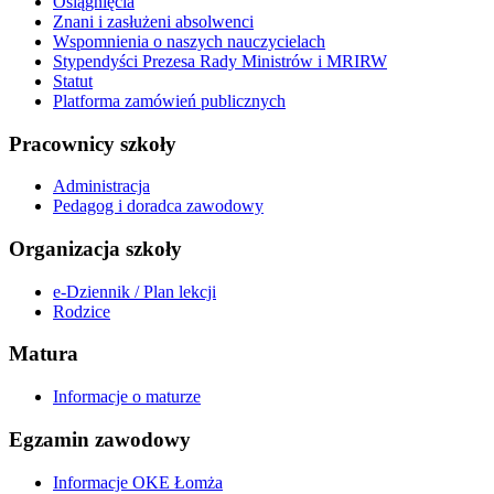
Osiągnięcia
Znani i zasłużeni absolwenci
Wspomnienia o naszych nauczycielach
Stypendyści Prezesa Rady Ministrów i MRIRW
Statut
Platforma zamówień publicznych
Pracownicy szkoły
Administracja
Pedagog i doradca zawodowy
Organizacja szkoły
e-Dziennik / Plan lekcji
Rodzice
Matura
Informacje o maturze
Egzamin zawodowy
Informacje OKE Łomża