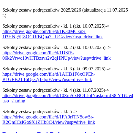
Szkolny zestaw podręczników 2025/2026 (aktualizacja 11.07.2025 
r.)
Szkolny zestaw podręczników - kl. 1 (akt. 10.07.2025)-> 
https://drive.google.com/file/d/1K30MCknS-
1i3HNg5jfZOCUfBQpa7t_UG/view?usp=drive_link
Szkolny zestaw podręczników - kl. 2 (akt. 10.07.2025) -> 
https://drive.google.com/file/d/1DSfE-
06k2Vrwc10vHTBzsvs2v2qHPlUp/view?usp=drive_link
Szkolny zestaw podręczników - kl. 3 (akt. 09.07.2025) -> 
https://drive.google.com/file/d/1AHB1F6xQPEh-
B1GEB2T16Qs37j1sIpiE/view?usp=drive_link
Szkolny zestaw podręczników - kl. 4 (akt. 11.07.2025)-> 
https://drive.google.com/file/d/10ZmSlxBOLJofNaskprmJS8lYTtUe4
usp=sharing
Szkolny zestaw podręczników - kl. 5 -> 
https://drive.google.com/file/d/1FA9rJTN5ow5r-
R2QmICsIGo9X1ZHb8C4/view?usp=drive_link