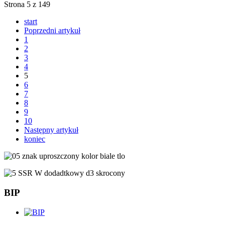
Strona 5 z 149
start
Poprzedni artykuł
1
2
3
4
5
6
7
8
9
10
Następny artykuł
koniec
BIP