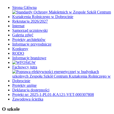
Strona Główna
Rekrutacja 2026/2027
Internat
Samorząd uczniowski
Galeria zdjęć
Projekty architektów
Informacje przyrodnicze
Konkursy
RODO
Informacje branżowe
Fachowcy jutra
Projekty unijne
Deklaracja dostępności
Projekt nr: 2025-1-PL01-KA121-VET-000307808
Zawodowa ścieżka
O szkole