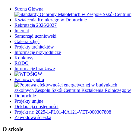
Strona Główna
Rekrutacja 2026/2027
Internat
Samorząd uczniowski
Galeria zdjęć
Projekty architektów
Informacje przyrodnicze
Konkursy
RODO
Informacje branżowe
Fachowcy jutra
Projekty unijne
Deklaracja dostępności
Projekt nr: 2025-1-PL01-KA121-VET-000307808
Zawodowa ścieżka
O szkole