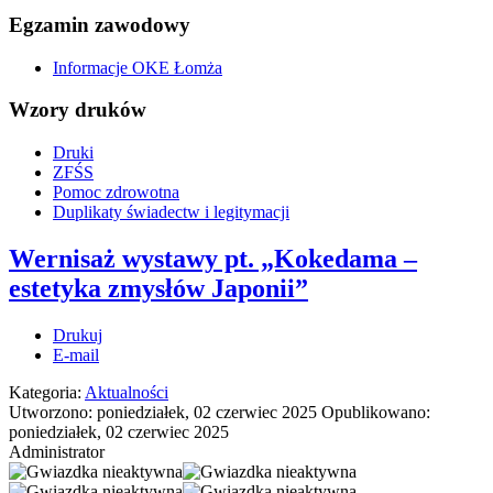
Egzamin zawodowy
Informacje OKE Łomża
Wzory druków
Druki
ZFŚS
Pomoc zdrowotna
Duplikaty świadectw i legitymacji
Wernisaż wystawy pt. „Kokedama –
estetyka zmysłów Japonii”
Drukuj
E-mail
Kategoria:
Aktualności
Utworzono: poniedziałek, 02 czerwiec 2025
Opublikowano:
poniedziałek, 02 czerwiec 2025
Administrator