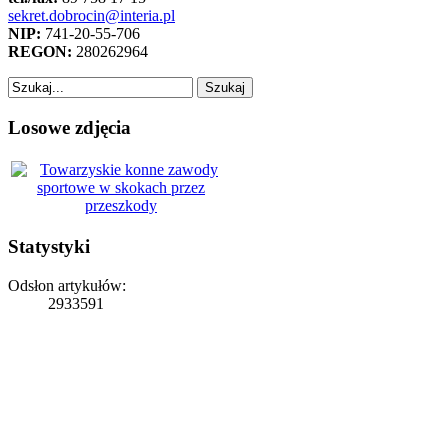
sekret.dobrocin@interia.pl
NIP:
741-20-55-706
REGON:
280262964
Losowe zdjęcia
Statystyki
Odsłon artykułów:
2933591