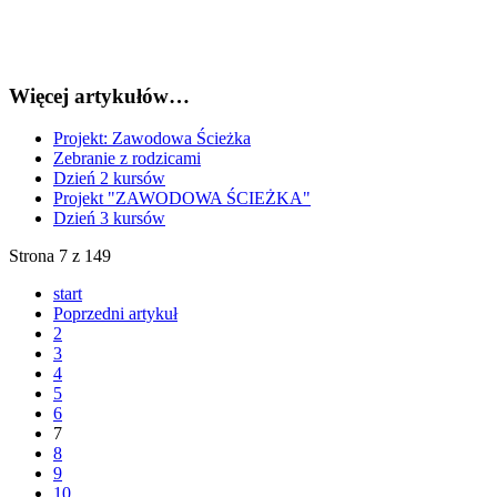
Więcej artykułów…
Projekt: Zawodowa Ścieżka
Zebranie z rodzicami
Dzień 2 kursów
Projekt "ZAWODOWA ŚCIEŻKA"
Dzień 3 kursów
Strona 7 z 149
start
Poprzedni artykuł
2
3
4
5
6
7
8
9
10