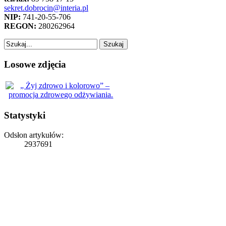
sekret.dobrocin@interia.pl
NIP:
741-20-55-706
REGON:
280262964
Losowe zdjęcia
Statystyki
Odsłon artykułów:
2937691