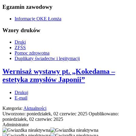
Egzamin zawodowy
Informacje OKE Łomża
Wzory druków
Druki
ZFŚS
Pomoc zdrowotna
Duplikaty świadectw i legitymacji
Wernisaż wystawy pt. „Kokedama –
estetyka zmysłów Japonii”
Drukuj
E-mail
Kategoria:
Aktualności
Utworzono: poniedziałek, 02 czerwiec 2025
Opublikowano:
poniedziałek, 02 czerwiec 2025
Administrator