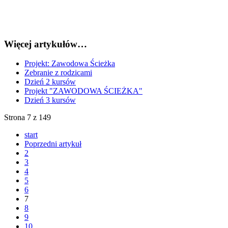
Więcej artykułów…
Projekt: Zawodowa Ścieżka
Zebranie z rodzicami
Dzień 2 kursów
Projekt "ZAWODOWA ŚCIEŻKA"
Dzień 3 kursów
Strona 7 z 149
start
Poprzedni artykuł
2
3
4
5
6
7
8
9
10