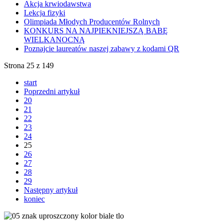
Akcja krwiodawstwa
Lekcja fizyki
Olimpiada Młodych Producentów Rolnych
KONKURS NA NAJPIEKNIEJSZĄ BABĘ
WIELKANOCNĄ
Poznajcie laureatów naszej zabawy z kodami QR
Strona 25 z 149
start
Poprzedni artykuł
20
21
22
23
24
25
26
27
28
29
Następny artykuł
koniec