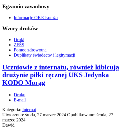
Egzamin zawodowy
Informacje OKE Łomża
Wzory druków
Druki
ZFŚS
Pomoc zdrowotna
Duplikaty świadectw i legitymacji
Uczniowie z internatu, również kibicują
drużynie piłki ręcznej UKS Jedynka
KODO Morąg
Drukuj
E-mail
Kategoria:
Internat
Utworzono: środa, 27 marzec 2024
Opublikowano: środa, 27
marzec 2024
Dawid