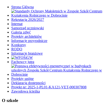
Strona Główna
Rekrutacja 2026/2027
Internat
Samorząd uczniowski
Galeria zdjęć
Projekty architektów
Informacje przyrodnicze
Konkursy
RODO
Informacje branżowe
Fachowcy jutra
Projekty unijne
Deklaracja dostępności
Projekt nr: 2025-1-PL01-KA121-VET-000307808
Zawodowa ścieżka
O szkole