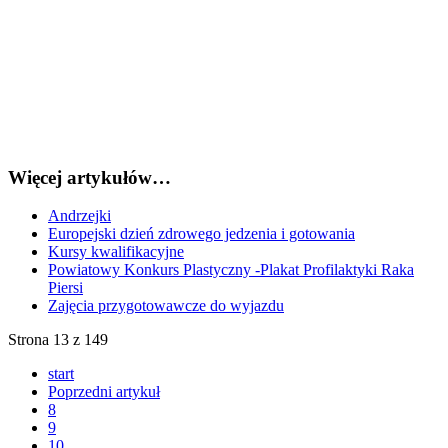
Więcej artykułów…
Andrzejki
Europejski dzień zdrowego jedzenia i gotowania
Kursy kwalifikacyjne
Powiatowy Konkurs Plastyczny -Plakat Profilaktyki Raka
Piersi
Zajęcia przygotowawcze do wyjazdu
Strona 13 z 149
start
Poprzedni artykuł
8
9
10