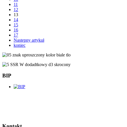
11
12
13
14
15
16
17
Następny artykuł
koniec
BIP
Kontakt