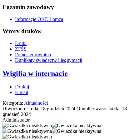
Egzamin zawodowy
Informacje OKE Łomża
Wzory druków
Druki
ZFŚS
Pomoc zdrowotna
Duplikaty świadectw i legitymacji
Wigilia w internacie
Drukuj
E-mail
Kategoria:
Aktualności
Utworzono: środa, 18 grudzień 2024
Opublikowano: środa, 18
grudzień 2024
Administrator