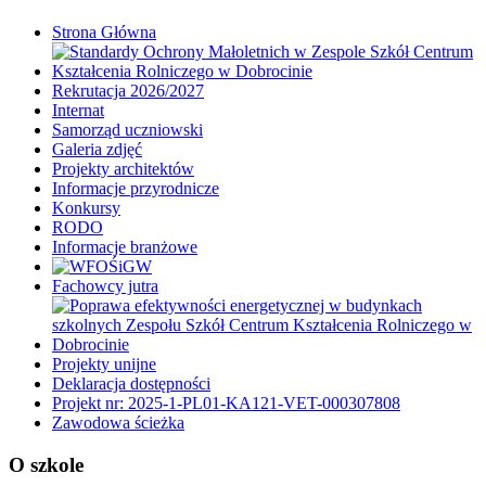
Strona Główna
Rekrutacja 2026/2027
Internat
Samorząd uczniowski
Galeria zdjęć
Projekty architektów
Informacje przyrodnicze
Konkursy
RODO
Informacje branżowe
Fachowcy jutra
Projekty unijne
Deklaracja dostępności
Projekt nr: 2025-1-PL01-KA121-VET-000307808
Zawodowa ścieżka
O szkole