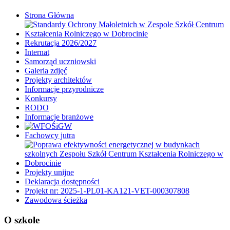
Strona Główna
Rekrutacja 2026/2027
Internat
Samorząd uczniowski
Galeria zdjęć
Projekty architektów
Informacje przyrodnicze
Konkursy
RODO
Informacje branżowe
Fachowcy jutra
Projekty unijne
Deklaracja dostępności
Projekt nr: 2025-1-PL01-KA121-VET-000307808
Zawodowa ścieżka
O szkole