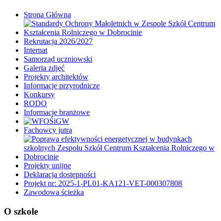
Strona Główna
Rekrutacja 2026/2027
Internat
Samorząd uczniowski
Galeria zdjęć
Projekty architektów
Informacje przyrodnicze
Konkursy
RODO
Informacje branżowe
Fachowcy jutra
Projekty unijne
Deklaracja dostępności
Projekt nr: 2025-1-PL01-KA121-VET-000307808
Zawodowa ścieżka
O szkole