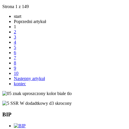
Strona 1 z 149
start
Poprzedni artykuł
1
2
3
4
5
6
7
8
9
10
Następny artykuł
koniec
BIP