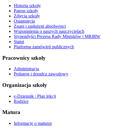
Historia szkoły
Patron szkoły
Zdjęcia szkoły
Osiągnięcia
Znani i zasłużeni absolwenci
Wspomnienia o naszych nauczycielach
Stypendyści Prezesa Rady Ministrów i MRIRW
Statut
Platforma zamówień publicznych
Pracownicy szkoły
Administracja
Pedagog i doradca zawodowy
Organizacja szkoły
e-Dziennik / Plan lekcji
Rodzice
Matura
Informacje o maturze