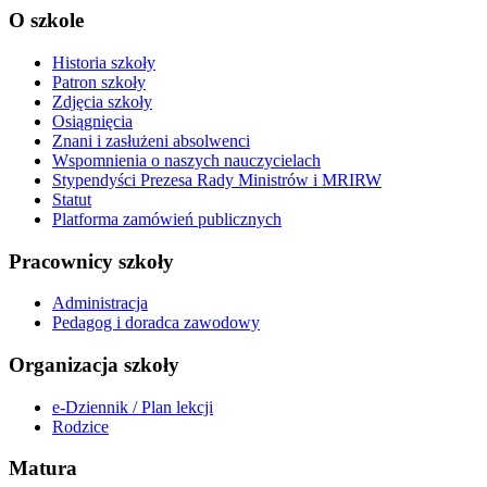
O szkole
Historia szkoły
Patron szkoły
Zdjęcia szkoły
Osiągnięcia
Znani i zasłużeni absolwenci
Wspomnienia o naszych nauczycielach
Stypendyści Prezesa Rady Ministrów i MRIRW
Statut
Platforma zamówień publicznych
Pracownicy szkoły
Administracja
Pedagog i doradca zawodowy
Organizacja szkoły
e-Dziennik / Plan lekcji
Rodzice
Matura