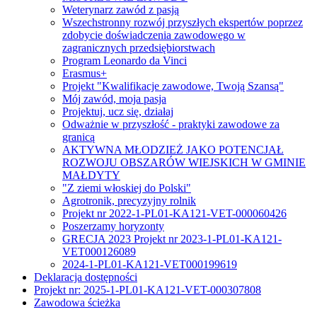
Weterynarz zawód z pasją
Wszechstronny rozwój przyszłych ekspertów poprzez
zdobycie doświadczenia zawodowego w
zagranicznych przedsiębiorstwach
Program Leonardo da Vinci
Erasmus+
Projekt "Kwalifikacje zawodowe, Twoją Szansą"
Mój zawód, moja pasja
Projektuj, ucz się, działaj
Odważnie w przyszłość - praktyki zawodowe za
granicą
AKTYWNA MŁODZIEŻ JAKO POTENCJAŁ
ROZWOJU OBSZARÓW WIEJSKICH W GMINIE
MAŁDYTY
"Z ziemi włoskiej do Polski"
Agrotronik, precyzyjny rolnik
Projekt nr 2022-1-PL01-KA121-VET-000060426
Poszerzamy horyzonty
GRECJA 2023 Projekt nr 2023-1-PL01-KA121-
VET000126089
2024-1-PL01-KA121-VET000199619
Deklaracja dostępności
Projekt nr: 2025-1-PL01-KA121-VET-000307808
Zawodowa ścieżka