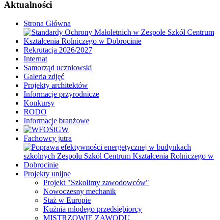
Aktualności
Strona Główna
Rekrutacja 2026/2027
Internat
Samorząd uczniowski
Galeria zdjęć
Projekty architektów
Informacje przyrodnicze
Konkursy
RODO
Informacje branżowe
Fachowcy jutra
Projekty unijne
Projekt "Szkolimy zawodowców"
Nowoczesny mechanik
Staż w Europie
Kuźnia młodego przedsiębiorcy
MISTRZOWIE ZAWODU