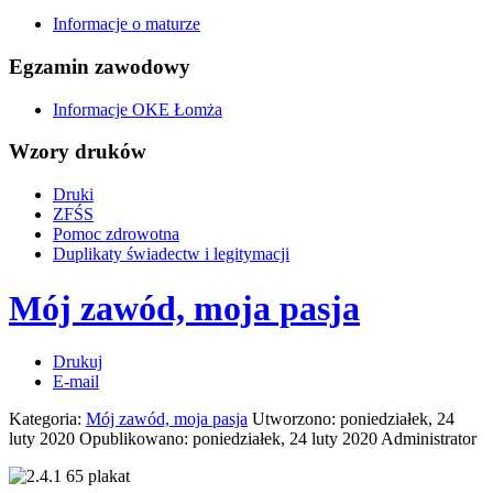
Informacje o maturze
Egzamin zawodowy
Informacje OKE Łomża
Wzory druków
Druki
ZFŚS
Pomoc zdrowotna
Duplikaty świadectw i legitymacji
Mój zawód, moja pasja
Drukuj
E-mail
Kategoria:
Mój zawód, moja pasja
Utworzono: poniedziałek, 24
luty 2020
Opublikowano: poniedziałek, 24 luty 2020
Administrator